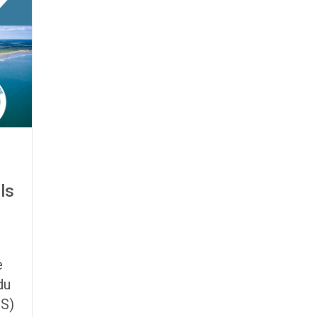
ls
e
du
OS)