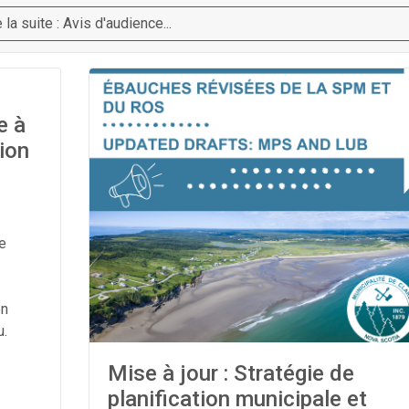
e la suite : Avis d'audience...
e à
tion
e
en
u.
Mise à jour : Stratégie de
planification municipale et