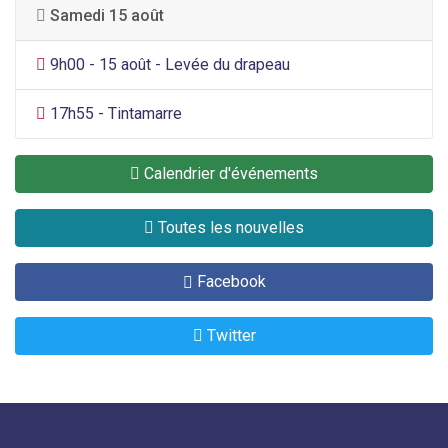
Samedi 15 août
Festivals et activités culturelles
9h00 - 15 août - Levée du drapeau
Festivals et activités culturelles
17h55 - Tintamarre
Calendrier d'événements
Toutes les nouvelles
Facebook
Twitter