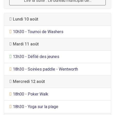
Lire la suite : Le bureau municipal de...
Lundi 10 août
Sports
10h30 - Tournoi de Washers
Mardi 11 août
Divertissement général
13h30 - Défilé des jeunes
Sports
18h30 - Soirées paddle - Wentworth
Mercredi 12 août
Sports
18h00 - Poker Walk
Sports
18h30 - Yoga sur la plage