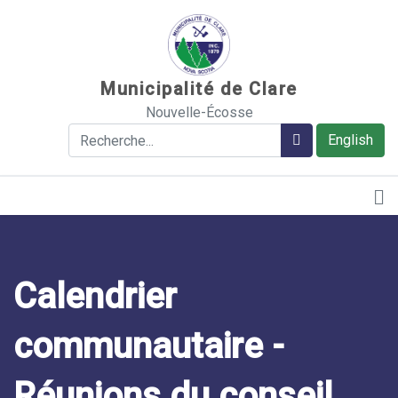
Sauter au contenu
Municipalité de Clare
Nouvelle-Écosse
Rechercher
Rechercher
English
Calendrier
communautaire -
Réunions du conseil