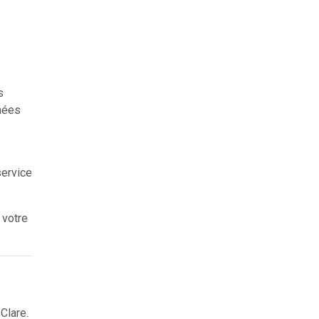
s
chées
service
 votre
Clare.