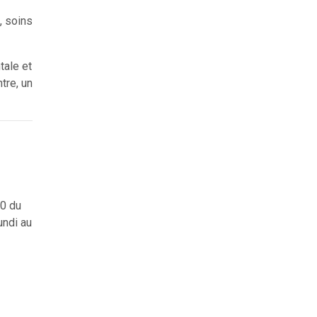
, soins
tale et
tre, un
00 du
undi au