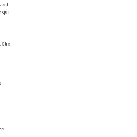
vent
 qui
 être
e
ême