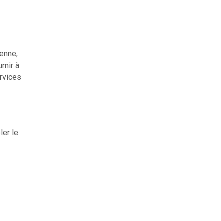
ienne,
rnir à
ervices
ler le