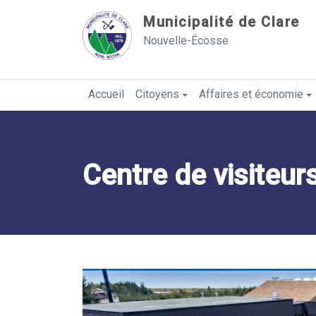
Sauter au contenu
Municipalité de Clare
Nouvelle-Écosse
Accueil
Citoyens
Affaires et économie
Centre de visiteur