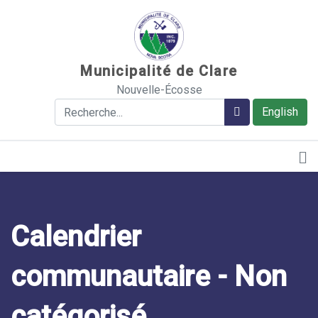
Sauter au contenu
Municipalité de Clare
Nouvelle-Écosse
Rechercher
Rechercher
English
Calendrier
communautaire - Non
catégorisé