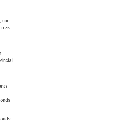
, une
n cas
s
incial
ents
Fonds
Fonds