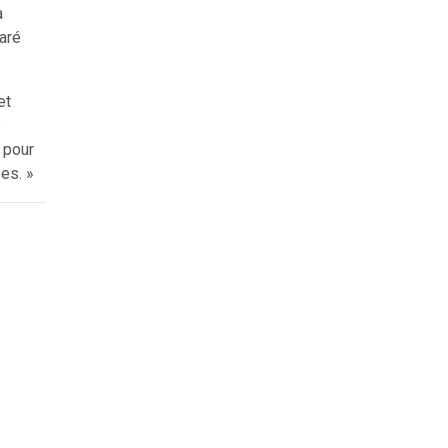
a
aré
et
e
 pour
es. »