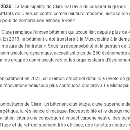
 2026 :
La Municipalité de Clare est ravie de célébrer la grande
ttants de Clare, un centre communautaire moderne, accessible 
re pour de nombreuses années à venir.
lare remplace l'ancien bâtiment qui accueillait depuis plus de 
. En 2013, le bâtiment a été transféré à la Municipalité à la dem
mesure de l'entretenir. Sous la responsabilité et la gestion de l
e communautaire dynamique, accueillant plus de 250 événements 
pour les groupes communautaires et les organisateurs d'événeme
cien bâtiment en 2023, un examen structurel détaillé a révélé de 
les rénovations beaucoup plus coûteuses que prévu. La Municipali
ombattants de Clare : un bâtiment d'un étage, d'une superficie d
nergétique, la résilience climatique, l'accessibilité et le design m
tallation, citons une conception à impact carbone neutre, des pa
ffage et de refroidissement très efficace, des toilettes neutres 