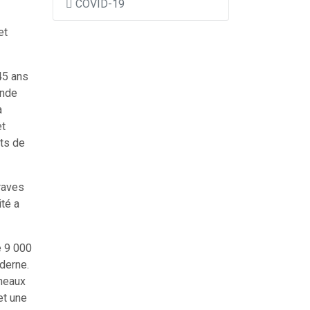
COVID-19
et
45 ans
ande
a
et
nts de
graves
té a
e 9 000
oderne.
nneaux
et une