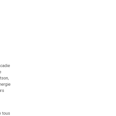
Acadie
e
tson,
nergie
urs
e tous