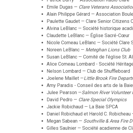
Emile Dugas —
Clare Veterans Associatio
Alain Philippe Gérard — Association Boul
Paulette Gaudet — Clare Senior Citizens 
Alvina LeBlanc — Société historique acad
Claudette LeBlanc — Église Sacré-Cœur
Nicole Comeau LeBlanc — Société Clare 
Noreen LeBlanc —
Meteghan Lions Club
Susan LeBlanc — Comité de l’église St. 
Alice Comeau Lombard - Société Héritage
Nelson Lombard — Club de Shuffleboard
Joelene Maillet —
Little Brook Fire Depart
Amy Paradis - Conseil des arts de la Baie
Julee Pearson —
Salmon River Volunteer 
David Pedro —
Clare Special Olympics
Jackie Robichaud — La Baie SPCA
Daniel Robichaud et Harold C. Robicheau 
Megan Sabean —
Southville & Area Fire 
Gilles Saulnier — Société acadienne de Cl