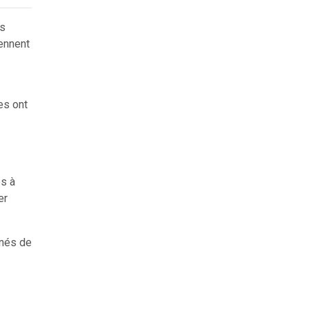
es
iennent
es ont
es à
er
inés de