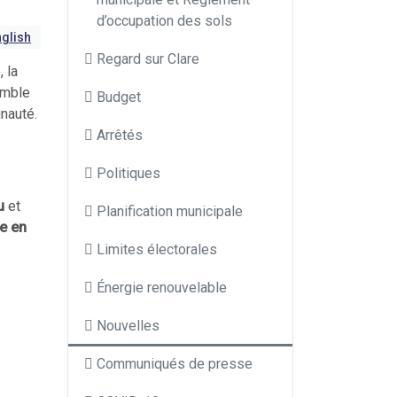
d’occupation des sols
glish
Regard sur Clare
 la
emble
Budget
nauté.
Arrêtés
Politiques
au
et
Planification municipale
e en
Limites électorales
Énergie renouvelable
Nouvelles
Communiqués de presse