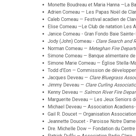
Monette Boudreau et Maria Hanna —La Ba
Adrien Comeau — Les Papas Noël de Cla
Caleb Comeau — Festival acadien de Clar
Elise Comeau —Le Club de natation Les A
Janice Comeau - Gran Fondo Baie Sainte
Jody (John) Comeau -
Clare Search and 
Norman Comeau —
Meteghan Fire Depar
Simone Comeau — Banque alimentaire de 
Simone Marie Comeau — Église Stella-Ma
Todd d’Eon — Commission de développe
Jacques Deveau —
Clare Bluegrass Assoc
Jimmy Deveau —
Clare Curling Associati
Kenny Deveau —
Salmon River Fire
Depar
Marguerite Deveau — Les Jeux Seniors d
Michael Deveau — Association Acadiens-
Gail R. Doucet — Organisation Associati
Jeannette Doucet - Paroisse Notre Dame
Dre. Michelle Dow — Fondation du Centre
Patrick Duffy — Association Radio Clare