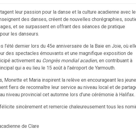
agent leur passion pour la danse et la culture acadienne avec l
 enseignent des danses, créent de nouvelles chorégraphies, sout
yages, et se surpassent en offrant des séances de pratique
pour les danseurs.
 l’été dernier lors du 45e anniversaire de la Baie en Joie, où ell
pour des spectacles émouvants et une magnifique exposition de
ticipé activement au
Congrès mondial acadien
, en contribuant à
ncipal qui a eu lieu le 15 août à l’aéroport de Yarmouth.
s, Monette et Maria inspirent la relève en encourageant les jeun
t fiers de reconnaître leur service au niveau local et de partag
u niveau provincial cet automne lors d’une cérémonie à Halifax.
é félicite sincèrement et remercie chaleureusement tous les nom
acadienne de Clare