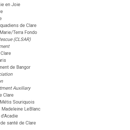
ie en Joie
re
e
quadiens de Clare
-Marie/Terra Fondo
Rescue (CLSAR)
tment
Clare
ris
ment de Bangor
iation
on
tment
Auxiliary
e Clare
Métis Souriquois
on Madeleine LeBlanc
 d’Acadie
 de santé de Clare