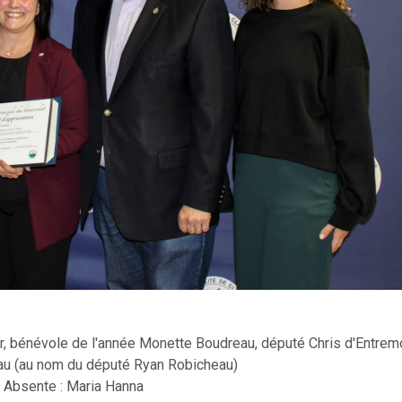
er, bénévole de l'année Monette Boudreau, député Chris d'Entrem
u (au nom du député Ryan Robicheau)
Absente : Maria Hanna