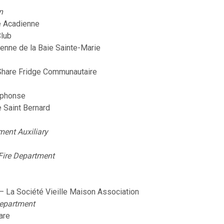
n
e Acadienne
Club
ienne de la Baie Sainte-Marie
Share Fridge Communautaire
Alphonse
 Saint Bernard
ment Auxiliary
Fire Department
— La Société Vieille Maison Association
Department
are