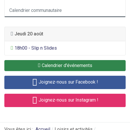
Calendrier communautaire
Jeudi 20 août
Divertissement général
18h00 - Slip n Slides
Calendrier d'événements
Joignez-nous sur Facebook !
Joignez-nous sur Instagram !
Vous êtes ici :
Accueil
Loisirs et activités