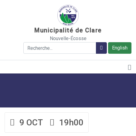
Sauter au contenu
Municipalité de Clare
Nouvelle-Écosse
Rechercher
Rechercher
English
9 OCT
19h00