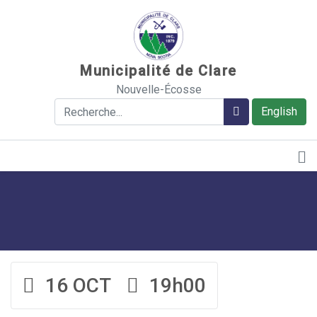
Sauter au contenu
Municipalité de Clare
Nouvelle-Écosse
Rechercher
Rechercher
English
16 OCT
19h00