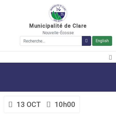
Sauter au contenu
Municipalité de Clare
Nouvelle-Écosse
Rechercher
Rechercher
English
13 OCT
10h00