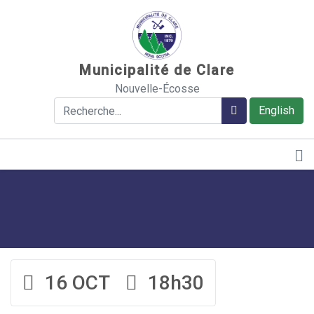
Sauter au contenu
Municipalité de Clare
Nouvelle-Écosse
Rechercher
Rechercher
English
16 OCT
18h30