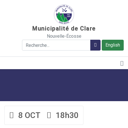
Sauter au contenu
Municipalité de Clare
Nouvelle-Écosse
Rechercher
Rechercher
English
8 OCT
18h30