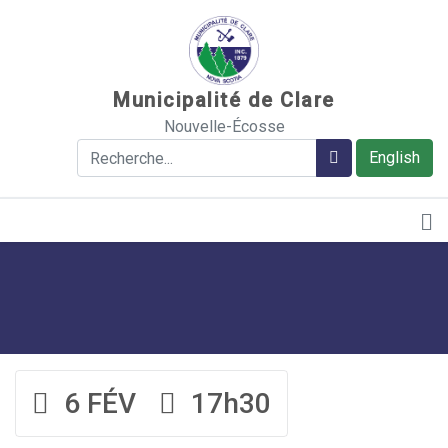
Sauter au contenu
Municipalité de Clare
Nouvelle-Écosse
Rechercher
Rechercher
English
6 FÉV
17h30