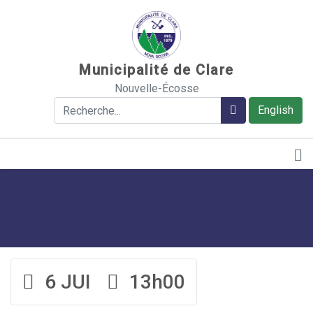
Sauter au contenu
Municipalité de Clare
Nouvelle-Écosse
Rechercher
Rechercher
English
6 JUI
13h00