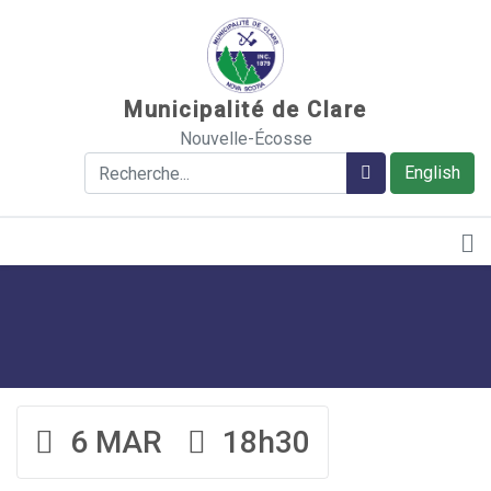
Sauter au contenu
Municipalité de Clare
Nouvelle-Écosse
Rechercher
Rechercher
English
6 MAR
18h30