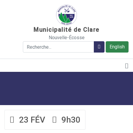
Sauter au contenu
Municipalité de Clare
Nouvelle-Écosse
Rechercher
Rechercher
English
23 FÉV
9h30